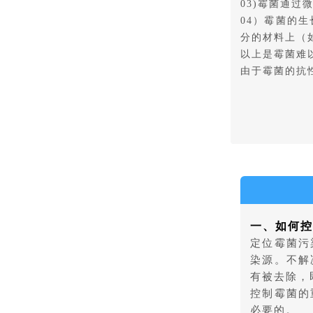
03)霉菌通
04）霉菌的
分的材料上（
以上是霉菌难
由于霉菌的抗
一、如何控
定位霉菌污
染源。不解
有被去除，
控制霉菌的
必要的。