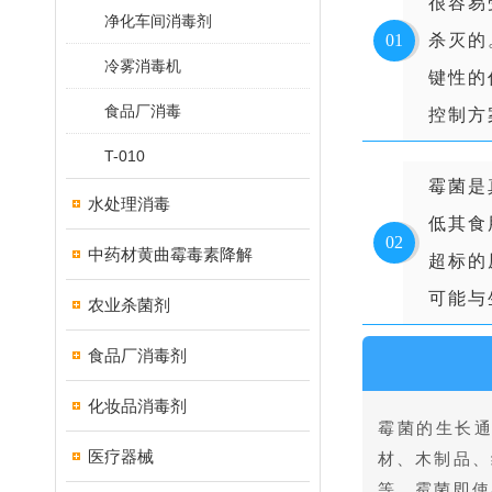
很容易
净化车间消毒剂
01
杀灭的
冷雾消毒机
键性的
食品厂消毒
控制方
T-010
霉菌是
水处理消毒
低其食
02
中药材黄曲霉毒素降解
超标的
可能与
农业杀菌剂
食品厂消毒剂
化妆品消毒剂
霉菌的生长
医疗器械
材、木制品、
等。霉菌即使