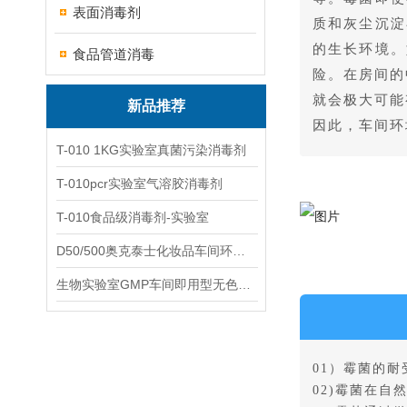
表面消毒剂
质和灰尘沉淀
的生长环境。
食品管道消毒
险。在房间的
就会极大可能
新品推荐
因此，车间环
T-010 1KG实验室真菌污染消毒剂
T-010pcr实验室气溶胶消毒剂
T-010食品级消毒剂-实验室
D50/500奥克泰士化妆品车间环境洁净消毒
生物实验室GMP车间即用型无色无味杀孢子剂
01）霉菌的
02)霉菌在