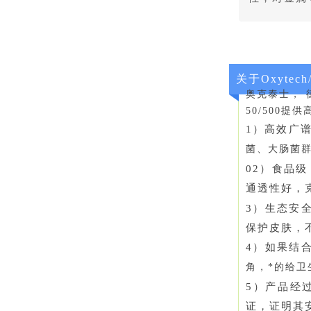
关于Oxytec
奥克泰士， 
50/500
1）高效广谱
菌、大肠菌
02）食品
通透性好，
3）生态安
保护皮肤，
4）如果结
角，*的给卫
5）产品经
证，证明其