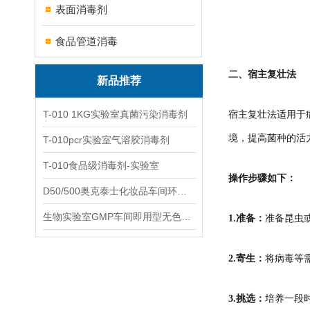
表面消毒剂
食品管道消毒
二、宿主复壮法
新品推荐
T-010 1KG实验室真菌污染消毒剂
宿主复壮法适用于
境，提高菌种的活
T-010pcr实验室气溶胶消毒剂
T-010食品级消毒剂-实验室
操作步骤如下：
D50/500奥克泰士化妆品车间环境洁净消毒
生物实验室GMP车间即用型无色无味杀孢子剂
1.准备：
准备昆虫
2.寄生：
将病毒等
3.挑选：
培养一段