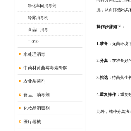
净化车间消毒剂
胞，从而筛选出具
冷雾消毒机
操作步骤如下：
食品厂消毒
T-010
1.准备：
无菌环境
水处理消毒
2.分离：
在准备好
中药材黄曲霉毒素降解
3.挑选：
待菌落生
农业杀菌剂
食品厂消毒剂
4.重复操作：
重复
化妆品消毒剂
此外，纯种分离法
医疗器械