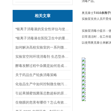
消毒产品。
奥克泰士
T-010杀孢
相关文章
实验室支持人员不受
*银离子消毒液的安全性评估与使用注意事项
实验室消毒小提示：
日常清洁时，在工作前
*银离子消毒液在医院卫生中的重要性
以使用奥克泰士来解
如何解决高校实验室的一系列微生物污染问题！
实验室空间环境消毒剂 生态型杀孢子剂T-010 杀灭芽孢霉菌等微生物
酵毒发酵过程中杂菌是如何造成的？如何消毒杀菌
关于药品生产轮换消毒策略
化妆品生产中如何控制微生物污染？
引起果脯蜜饯菌落总数超标的原因有哪些？
生物膜的危害有哪些？怎么有效控制？