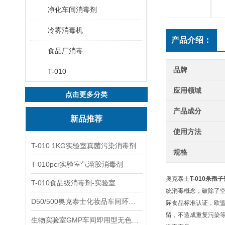
净化车间消毒剂
冷雾消毒机
产品介绍：
食品厂消毒
品牌
T-010
应用领域
点击更多分类
产品成分
新品推荐
使用方法
T-010 1KG实验室真菌污染消毒剂
规格
T-010pcr实验室气溶胶消毒剂
奥克泰士
T-010杀孢
T-010食品级消毒剂-实验室
统消毒概念，破除了空
D50/500奥克泰士化妆品车间环境洁净消毒
际食品标准认证，欧盟
留，不造成重复污染等
生物实验室GMP车间即用型无色无味杀孢子剂