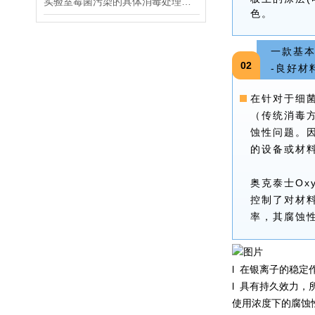
实验室霉菌污染的具体消毒处理步骤？无残留杀孢子剂
色。
一款基
02
-良好材
在针对于细
（传统消毒
蚀性问题。
的设备或材
奥克泰士Ox
控制了对材
率，其腐蚀
l 在银离子的稳
l 具有持久效力
使用浓度下的腐蚀