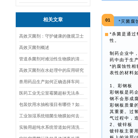
相关文章
01
*灭菌腐
*杀菌是通
高效灭菌剂：守护健康的微观卫士
性。
高效灭菌剂概述
制药企业中
管道杀菌剂对难治性生物膜的清除效果
药中由于生
*的腐蚀性
高效灭菌剂在水处理中的应用研究
表性的材料
兽用药品生产如何正确选择车间消毒剂
1、彩钢板
彩钢板是药企
医药工业无尘室霉菌超标无法杀灭的原因和解决办法
钢不会形成
包装饮用水抽检项目有哪些？如何处理饮用水铜绿假单胞菌超标？
彩钢板质量
其重要。过
工业加湿系统细菌生物膜如何去除消毒？
气过程中，
2、镀锌板
实验用超纯水系统管道如何清洗消毒去除细菌生物膜？
镀锌板主要用
板上的涂层