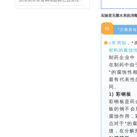
实验室无菌水系统消
01
*灭菌腐
z所周知
，*
材料的腐蚀
制药企业中
在制药中由
*的腐蚀性
最有代表性
同。
1) 彩钢板
彩钢板是药
板的钢不会
腐蚀作用，
点对于*的
缝，在分解