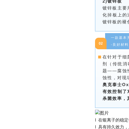
2)镀锌板
镀锌板主要
化掉板上的
镀锌板的褪
一款基本
02
-良好材
在针对于细
剂（传统消
题——腐蚀
蚀性，对现
奥克泰士O
有效控制了
杀菌效率，
l 在银离子的稳
l 具有持久效力