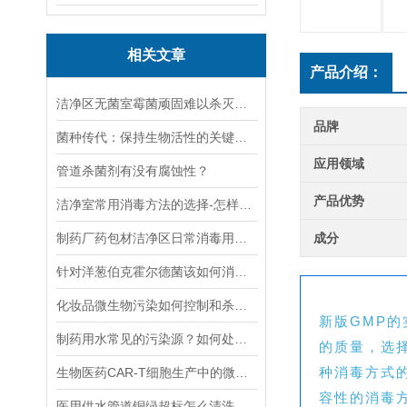
相关文章
产品介绍：
洁净区无菌室霉菌顽固难以杀灭？奥克泰士助力杀灭！
品牌
菌种传代：保持生物活性的关键步骤
应用领域
管道杀菌剂有没有腐蚀性？
产品优势
洁净室常用消毒方法的选择-怎样选择合适的消毒剂？
制药厂药包材洁净区日常消毒用什么消毒剂？杀灭霉菌真菌消毒剂
成分
针对洋葱伯克霍尔德菌该如何消杀及防护？
化妆品微生物污染如何控制和杀灭？
新版GMP
制药用水常见的污染源？如何处理工艺用水污染问题
的质量，选
种消毒方式
生物医药CAR-T细胞生产中的微生物安全问题和挑战
容性的消毒
医用供水管道铜绿超标怎么清洗消毒？ 饮用水