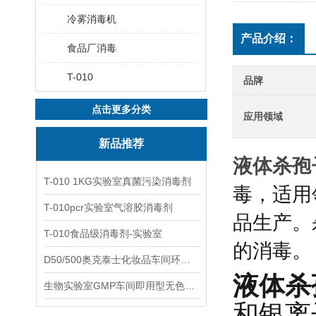
冷雾消毒机
产品介绍：
食品厂消毒
T-010
品牌
点击更多分类
应用领域
新品推荐
液体杀孢
T-010 1KG实验室真菌污染消毒剂
毒，适用
T-010pcr实验室气溶胶消毒剂
品生产。
T-010食品级消毒剂-实验室
的消毒。
D50/500奥克泰士化妆品车间环境洁净消毒
液体杀
生物实验室GMP车间即用型无色无味杀孢子剂
和银离