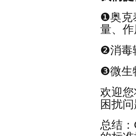
❶奥克
量、作
❷消毒
❸微生
欢迎您
困扰问
总结：