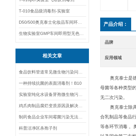
T-010食品级消毒剂-实验室
D50/500奥克泰士化妆品车间环境洁净消毒
产品介绍：
生物实验室GMP车间即用型无色无味杀孢子剂
品牌
相关文章
应用领域
食品饮料管道常见微生物污染问题分析
奥克泰士是
一种持续抗菌的表面消毒剂！B10
母菌等各种类型
实验室纯化水设备芽孢微生物污染如何消毒灭菌
无二次污染。
鸡爪肉制品腐烂变质原因及解决措施！
奥克泰士除
制药食品企业车间霉菌污染无法高效杀灭和控制的原因及解决办法
合乳制品等食品
等各环节消毒
。
科普洁净区杀孢子剂