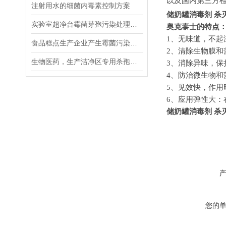
以及国内第三方
注射用水的细菌内毒素控制方案
储奶罐消毒剂 杀
实验室超净台霉菌芽孢污染处理及奥克泰士即用型杀孢子剂的应用
奥克泰士的特点
1、无味道，不
食品糕点生产企业产生霉菌污染是什么原因引起的？
2
、清除生物膜和
生物医药，生产洁净区专用杀孢子剂
3
、消除异味，保
4
、防治微生物和
5
、见效快，作用
6
、应用弹性大：
储奶罐消毒剂 杀
您的