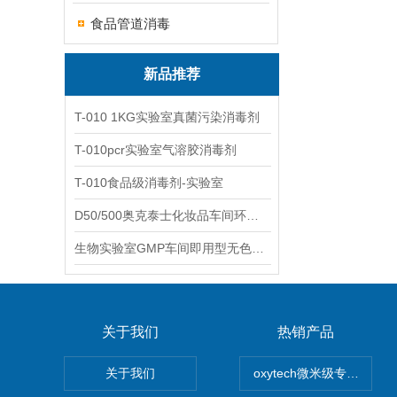
食品管道消毒
新品推荐
T-010 1KG实验室真菌污染消毒剂
T-010pcr实验室气溶胶消毒剂
T-010食品级消毒剂-实验室
D50/500奥克泰士化妆品车间环境洁净消毒
生物实验室GMP车间即用型无色无味杀孢子剂
关于我们
热销产品
关于我们
oxytech微米级专业消毒——