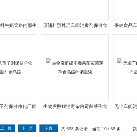
饮料牛奶管路内部生
原辅料预处理车间消毒剂保健食
保健食品
膜消毒剂
品微生物控制
子剂保健净化厂房
生物发酵罐消毒杂菌霉菌芽孢食
无尘车间
剂食品级
品级的消毒液
上一页
下一页
末页
共 668 条记录，当前 10 / 56 页
跳