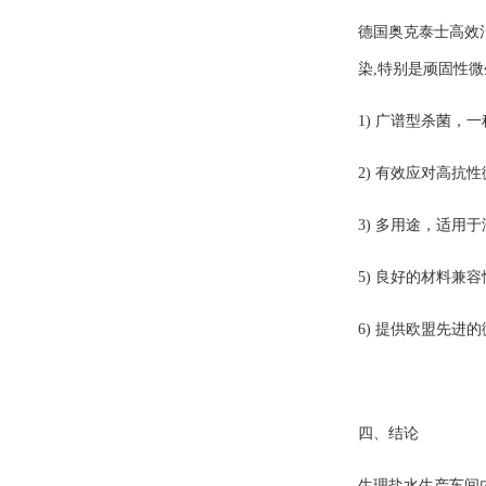
德国奥克泰士高效
染,特别是顽固性
1) 广谱型杀菌
2) 有效应对高抗
3) 多用途，适
5) 良好的材料兼
6) 提供欧盟先进
四、结论
生理盐水生产车间