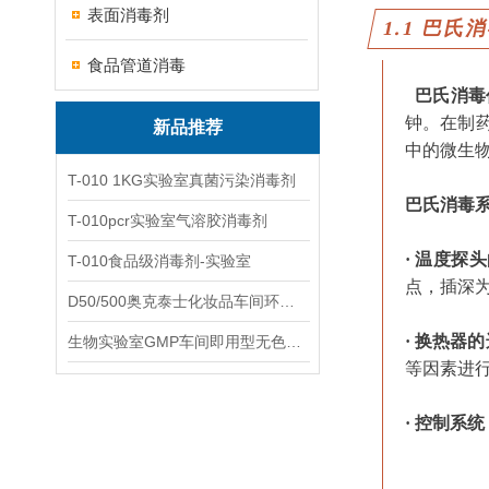
表面消毒剂
1.1 巴氏
食品管道消毒
巴氏消毒
钟。在制
新品推荐
中的微生物
T-010 1KG实验室真菌污染消毒剂
巴氏消毒
T-010pcr实验室气溶胶消毒剂
· 温度探
T-010食品级消毒剂-实验室
点，插深
D50/500奥克泰士化妆品车间环境洁净消毒
· 换热器
生物实验室GMP车间即用型无色无味杀孢子剂
等因素进
· 控制系统