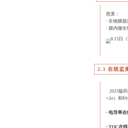
危害：
· 生物膜
· 膜内微
2.3 在线
2025
+2σ）和
· 电导率
· TOC在