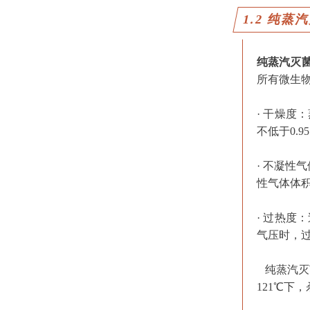
1.2 纯蒸
纯蒸汽灭
所有微生
· 干燥度
不低于0.
· 不凝性
性气体体积不
· 过热度
气压时，过
纯蒸汽灭菌效
121℃下，