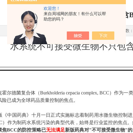
欢迎您！
水系统不可接受微生物不只包含B
来自局域网的朋友！有什么可以帮
助您的吗？
更新时间：2025-09-03 点击次数：
水系统不可接受微生物不只包含
德菌复合体（Burkholderia cepacia complex, 
风险已成为全球药品质量控制的焦点。
年版《中国药典》十月一日正式实施标志着制药用水微生物控制进
CC）作为制药水系统污染的典型代表，始终是行业监控的焦点
聚焦BCC的防控策略已
无法满足
新版药典对"不可接受微生物"