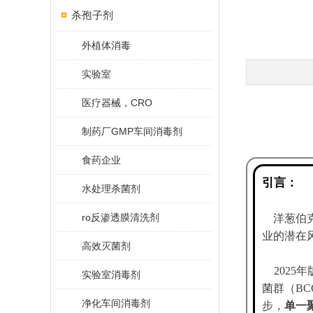
杀孢子剂
外植体消毒
实验室
医疗器械，CRO
制药厂GMP车间消毒剂
食药企业
引言：
水处理杀菌剂
ro反渗透膜清洗剂
洋葱伯克霍尔
业的潜在
高效灭菌剂
2025
实验室消毒剂
菌群（B
净化车间消毒剂
步，
单一