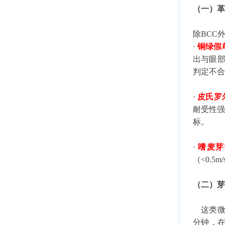
（一）革
除BCC
·
铜绿假
出与眼部
判定不合
·
皮氏罗
耐受性强
标。
·
嗜麦芽
（<0.
（二）芽
这类微生物
分钟，在