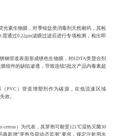
中可形成绿色荧光素生物膜，对季铵盐类消毒剂天然耐药，其检
需通过0.22μm滤膜过滤后进行专项检测，检出即
力，可在不锈钢管道表面形成锈色生物膜，对EDTA类螯合剂
透膜组件的缺陷渗透，导致连续5批次产品内毒素超
：能分解聚氯乙烯（PVC）管道增塑剂作为碳源，在低流速区域
品失效。
lus cereus）为代表，其芽孢可耐受121℃湿热灭菌30
药典新增"芽孢负荷动态监测"要求，规定注射用水