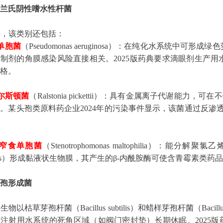
兰氏阴性嗜水性杆菌
外，该类别还包括：
单胞菌
（Pseudomonas aeruginosa）：在纯化水系统
制剂的角膜感染风险直接相关。2025版药典要求滴眼剂生产用水
格。
尔斯顿菌
（Ralstonia pickettii）：具有金属离子代谢能
。某头孢类原料药企业2024年的污染事件显示，该菌通过反渗
窄食单胞菌
（Stenotrophomonas maltophilia）
5m/s）形成黏液状生物膜，其产生的β-内酰胺酶可使含青霉素类药
孢形成菌
以枯草芽孢杆菌（Bacillus subtilis）和蜡样芽孢杆菌（Bacil
注射用水系统的死角区域（如阀门密封垫）长期休眠。2025版