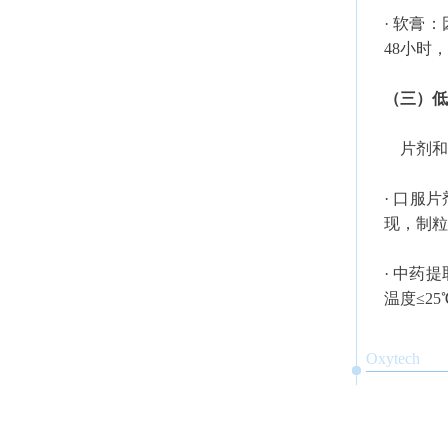
· 软膏
48小时
（三）低
片剂和
· 口服
现，制粒
· 中药
温度≤2
Oxytech