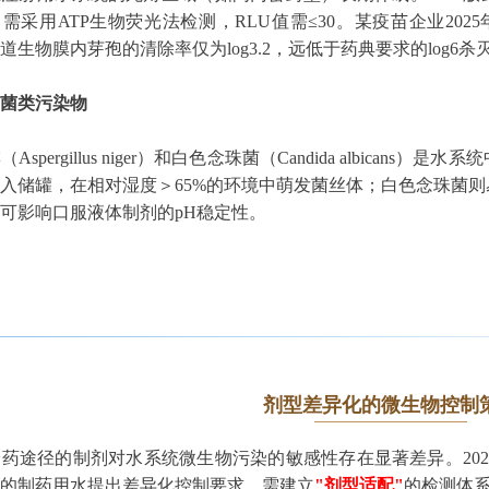
需采用ATP生物荧光法检测，RLU值需≤30。某疫苗企业202
道生物膜内芽孢的清除率仅为log3.2，远低于药典要求的log6杀
菌类污染物
spergillus niger）和白色念珠菌（Candida albic
入储罐，在相对湿度＞65%的环境中萌发菌丝体；白色念珠菌则
可影响口服液体制剂的pH稳定性。
剂型差异化的微生物控制
途径的制剂对水系统微生物污染的敏感性存在显著差异。202
的制药用水提出差异化控制要求，需建立
"剂型适配"
的检测体