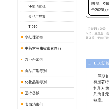
图谱、剂
冷雾消毒机
合2025
食品厂消毒
T-010
关键词：2025
污染、温湿度、设
水处理消毒
菌体系、无菌环境
中药材黄曲霉毒素降解
农业杀菌剂
1、BCC防
食品厂消毒剂
洋葱伯克霍
化妆品消毒剂
有显著特殊
种系对免
医疗器械
列为非无
敏度。
表面消毒剂