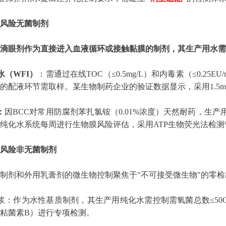
风险无菌制剂
滴眼剂作为直接进入血液循环或接触黏膜的制剂，其生产用水需
水（WFI）
：需通过在线TOC（≤0.5mg/L）和内毒素（≤0.25
的配液环节需取样。某生物制药企业的验证数据显示，采用1.5m
：
因BCC对常用防腐剂苯扎氯铵（0.01%浓度）天然耐药，生产用
纯化水系统每周进行生物膜风险评估，采用ATP生物荧光法检测管
风险非无菌制剂
制剂和外用乳膏剂的微生物控制聚焦于"不可接受微生物"的零检
糖浆：作为水性基质制剂，其生产用纯化水需控制需氧菌总数≤50C
粘菌素B）进行专项检测。