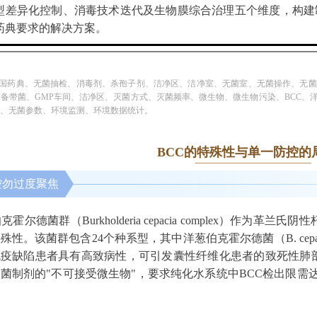
型差异化控制、消毒技术迭代及生物膜综合治理五个维度，构建
版药典要求的解决方案。
中国药典、无菌抽检、消毒剂、杀孢子剂、洁净区、洁净室、无菌室、无菌操作、无
备带菌、GMP车间、洁净区、灭菌方式、灭菌频率、微生物、微生物污染、BCC、
、无菌参数、环境监测、环境数据统计。
BCC的特殊性与单一防控的
控勿过度聚焦
尔德菌群（Burkholderia cepacia complex）作
性。该菌群包含24个种系型，其中洋葱伯克霍尔德菌（B. cepacia）
疫缺陷患者具有高致病性，可引发囊性纤维化患者的致死性肺部感染
菌制剂的"不可接受微生物"，要求纯化水系统中BCC检出限需达到1C