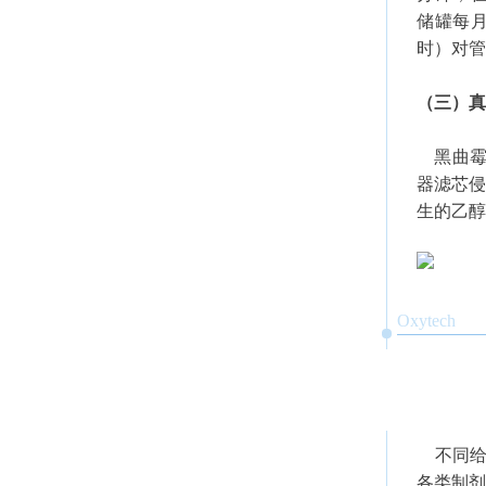
储罐每月
时）对管
（三）真
黑曲霉（A
器滤芯侵
生的乙醇
Oxytech
不同给药
各类制剂