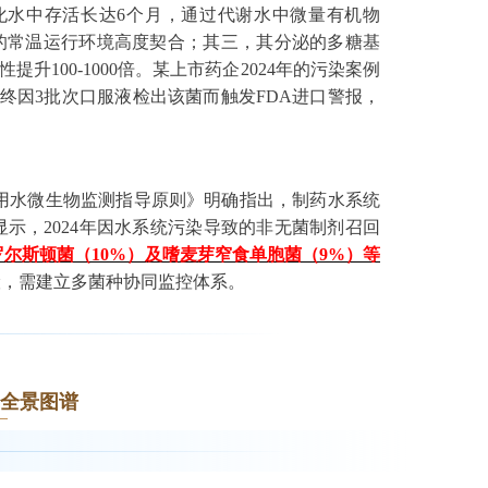
化水中存活长达6个月，通过代谢水中微量有机物
系统的常温运行环境高度契合；其三，其分泌的多糖基
升100-1000倍。某上市药企2024年的污染案例
最终因3批次口服液检出该菌而触发FDA进口警报，
制药用水微生物监测指导原则》明确指出，制药水系统
显示，2024年因水系统污染导致的非无菌制剂召回
罗尔斯顿菌（10%）及嗜麦芽窄食单胞菌（9%）等
险，需建立多菌种协同监控体系。
全景图谱