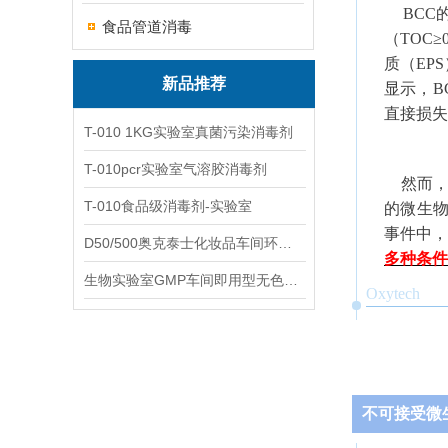
BCC
食品管道消毒
（TOC
质（EP
新品推荐
显示，B
直接损失
T-010 1KG实验室真菌污染消毒剂
T-010pcr实验室气溶胶消毒剂
然而
T-010食品级消毒剂-实验室
的微生物
事件中
D50/500奥克泰士化妆品车间环境洁净消毒
多种条件
生物实验室GMP车间即用型无色无味杀孢子剂
Oxytech
不可接受微