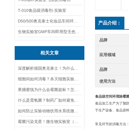
T-010食品级消毒剂-实验室
D50/500奥克泰士化妆品车间环境洁净消毒
产品介绍：
生物实验室GMP车间即用型无色无味杀孢子剂
品牌
相关文章
应用领域
深度解析德国奥克泰士！为什么会成为行业消毒的刚需品？
品牌
细胞间如何消毒？杀灭细胞实验房霉菌芽孢支原体等
使用方法
果脯蜜饯为什么会霉菌超标？怎么有效防控？
食品级空间环境除霉
什么是需氧菌？制药厂如何避免药品辅微生物污染
食品加工生产为了预
于生产设备、食品原
如何防止实验动物饮用水系统微生物二次污染
霉菌污染克星！微生物实验室（洁净室空间灭菌）防控指南
常见环节的消毒方法