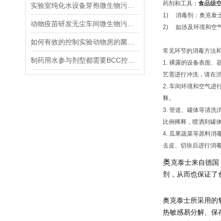
药剂和工具：
食品级
实验室纯化水设备芽孢微生物污染如何消毒灭菌
1) 消毒剂：奥克泰士
动物疫苗研发无尘车间微生物污染控制方案
2) 如涉及环境和空
如何有效的控制实验动物房的菌落总数？
常见环节的消毒方法
制药用水参与剂型都需要BCC控制吗？洋葱伯克检验的必要性与法规要求
1. 裸露的设备表面、
艺需进行冲洗，请在消毒
2. 车间环境和空气进
释。
3. 管道、罐体等清洗
比例稀释，喷洒到罐
4. 瓜果蔬菜等原料
去皮、切块后进行消
奥
克泰士来自德国
剂，从而也保证了
奥克泰士所采用的
热敏感易分解、保