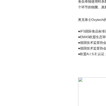
各自单独使用时杀
个环节的细菌、真
奥克泰士Oxyte
●IFS国际食品标
●EMAS欧盟生态
●德国技术监督协会—D
●德国技术监督协会—D
●欧盟A.I.S.E.认证