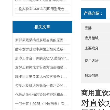
生物实验室GMP车间即用型无色无味杀孢子剂
产品介绍：
相关文章
品牌
应用领域
新鲜果蔬采摘后腐烂变质的原因及解决措施
主要成分
酵毒发酵过程中杂菌是如何造成的？如何消毒杀菌
超净工作台：你的实验“无菌城堡”，清洁灭菌攻略全解析
使用方法
发酵工程纯化水管道方面生物膜污染解决办法
解决问题
细胞培养主要常见污染有哪些？如何高效杀灭？
控制水凝胶退热贴微生物污染的解决方案
商用直饮
化妆品微生物污染如何控制和杀灭？
对直饮
十问十答！2025《中国药典》实施在即，关键重点困惑解析。