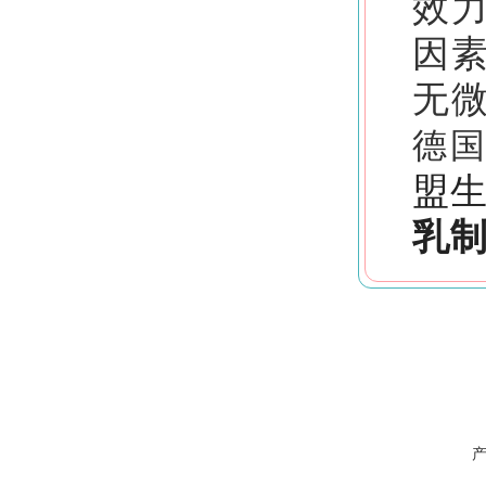
效
因
无
德
盟
乳制