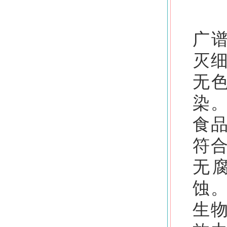
广
灭
无
染
食
符
无
蚀
生