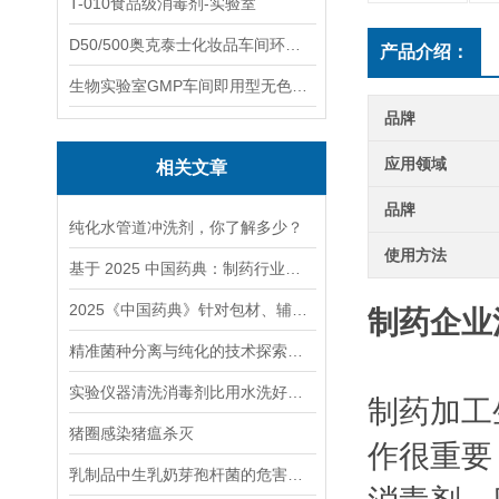
T-010食品级消毒剂-实验室
D50/500奥克泰士化妆品车间环境洁净消毒
产品介绍：
生物实验室GMP车间即用型无色无味杀孢子剂
品牌
应用领域
相关文章
品牌
纯化水管道冲洗剂，你了解多少？
使用方法
基于 2025 中国药典：制药行业选择消毒剂微生物防控方案
2025《中国药典》针对包材、辅料上新规！企业如何应对新规增订控制及控制
制药企业
精准菌种分离与纯化的技术探索与应用
实验仪器清洗消毒剂比用水洗好在哪里？
制药加工
猪圈感染猪瘟杀灭
作很重要
乳制品中生乳奶芽孢杆菌的危害性及解决方案