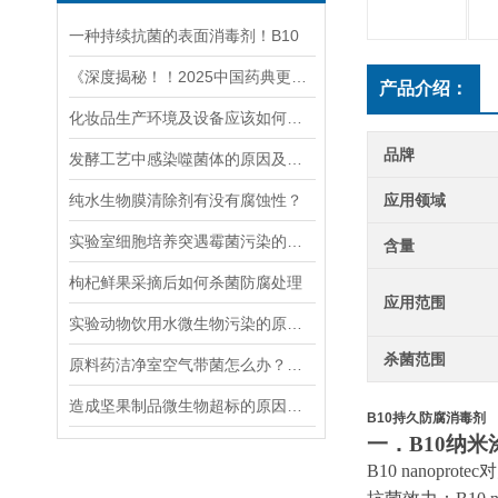
一种持续抗菌的表面消毒剂！B10
《深度揭秘！！2025中国药典更新，注射剂技术，要求上新台阶！》
产品介绍：
化妆品生产环境及设备应该如何正确消毒杀菌
品牌
发酵工艺中感染噬菌体的原因及如何杀灭噬菌体
纯水生物膜清除剂有没有腐蚀性？
应用领域
实验室细胞培养突遇霉菌污染的系统性处理策略与预防体系
含量
枸杞鲜果采摘后如何杀菌防腐处理
应用范围
实验动物饮用水微生物污染的原因及解决办法
杀菌范围
原料药洁净室空气带菌怎么办？一种新型安全高效净化通风系统灭菌方案
造成坚果制品微生物超标的原因有哪些？
B10持久防腐消毒剂
一．
B10
纳米
B10
nanoprotec
对