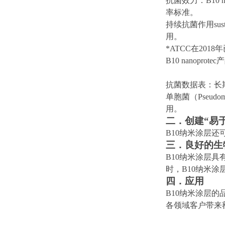
抗菌效力：
B
10 
率标准。
持续抗菌作用
sus
用。
*ATCC
在
2
018
年
B
10 nanoprotec
产
抗菌数据表：长
单胞菌（
Pseudom
用。
二．创建
“易
B
10
纳米涂层还
三．良好的生
B
10
纳米涂层具
时，
B
10
纳米涂
四．应用
B
10
纳米涂层的
各领域客户带来