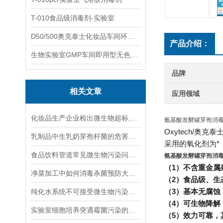
T-010食品级消毒剂-实验室
D50/500奥克泰士化妆品车间环境洁净消毒
产品介绍：
生物实验室GMP车间即用型无色无味杀孢子剂
品牌
相关文章
应用领域
化妆品生产企业检出微生物超标,怎么办?
氨基酸发酵罐芽孢消
Oxytech/奥
乳制品中生乳奶芽孢杆菌的危害性及解决方案
采用的氧化剂为
食品饮料管道常见微生物污染问题分析
氨基酸发酵罐芽孢消
（1）不含重金属
净菜加工中如何消毒杀菌预防大肠杆菌超标？
（2）食品级、生
（3）基本无腐
纯化水系统不可接受微生物污染整体清洁灭菌解析
（4）可生物降解
实验室细胞培养突遇霉菌污染的系统性处理策略与预防体系
（5）效力可靠，