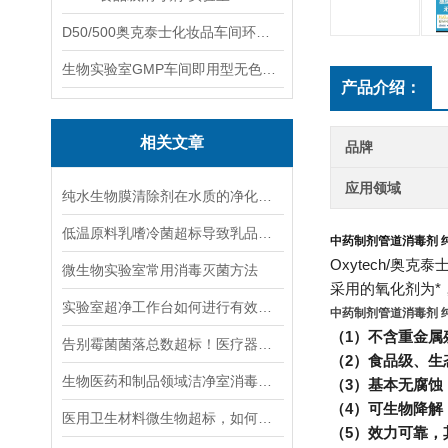
D50/500奥克泰士化妆品车间环境洁净消毒
生物实验室GMP车间即用型无色无味杀孢子剂
产品介绍：
相关文章
品牌
应用领域
纯水生物膜清除剂在水质的净化和消毒中的应用
低温原料乳嗜冷菌超标导致乳品变质的直接原因是什么？
中药制剂管道消毒剂 
Oxytech/奥
微生物实验室常用消毒灭菌方法
采用的氧化剂为
实验室超净工作台如何进行有效的消毒和灭菌？
中药制剂管道消毒剂 
（1）不含重金属
告别霉菌菌落总数超标！医疗器械纯水系统管道消毒与生物膜治理新方案
（2）食品级、生
生物医药和制品领域洁净室消毒灭菌方案
（3）基本无腐
（4）可生物降解
医用卫生材料微生物超标，如何消毒杀菌？
（5）效力可靠，