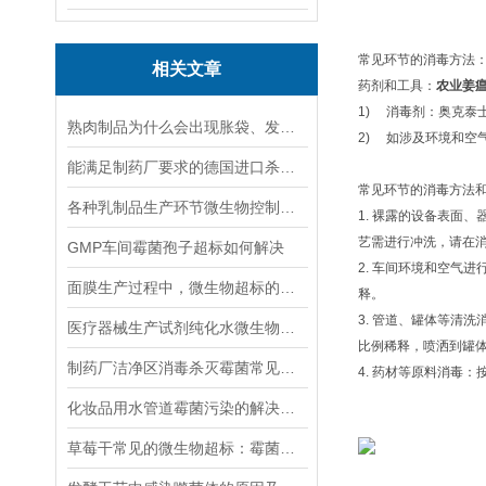
常见环节的消毒方法
相关文章
药剂和工具：
农业姜
1) 消毒剂：奥克泰士
熟肉制品为什么会出现胀袋、发霉、菌落总数超标等质量问题？
2) 如涉及环境和空
能满足制药厂要求的德国进口杀孢子剂
常见环节的消毒方法
各种乳制品生产环节微生物控制分析
1. 裸露的设备表面、
艺需进行冲洗，请在消毒
GMP车间霉菌孢子超标如何解决
2. 车间环境和空气进
面膜生产过程中，微生物超标的原因有哪些？
释。
3. 管道、罐体等清洗
医疗器械生产试剂纯化水微生物总数控制方案
比例稀释，喷洒到罐
制药厂洁净区消毒杀灭霉菌常见的误区及有效解决方式！
4. 药材等原料消毒
化妆品用水管道霉菌污染的解决的必要性
草莓干常见的微生物超标：霉菌污染的防治很关键！