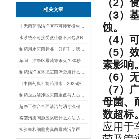
（2）
相关文章
（3）
蚀。
非无菌药品洁净区不可接受微生物污染管控：表面、空间灭菌与工艺体系灭菌！
（4）
水系统不可接受微生物不只包含BCC！还有这些！
（5）
制药用水灭菌标准一升再升，我们如何应对？
车间、洁净区霉菌难杀灭？30秒教会你！
素影响
制药洁净区环境霉菌污染用什么消毒方法 ？
（6）
《中国药典》制药用水：2025版 对比 2020版
（7）
制药企业洁净区灭菌重点与人员规范解析
母菌、
超净工作台全面清洁与消毒流程
数超标
霉菌污染问题应采取什么方法防控？
应用于
实验室和细胞房真菌霉菌污染严重一定要这样消毒灭菌，才能有效杀灭和消除