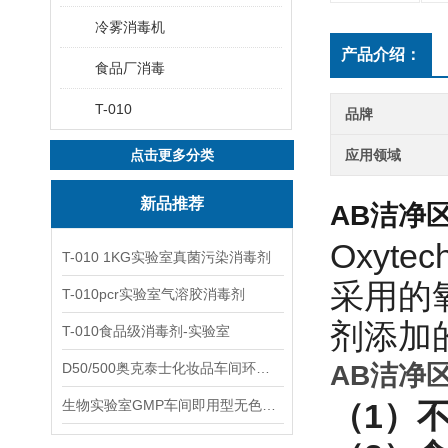
冷雾消毒机
产品介绍：
食品厂消毒
T-010
品牌
点击更多分类
应用领域
新品推荐
AB洁净
Oxyt
T-010 1KG实验室真菌污染消毒剂
采用的
T-010pcr实验室气溶胶消毒剂
剂添加
T-010食品级消毒剂-实验室
D50/500奥克泰士化妆品车间环境洁净消毒
AB洁净
生物实验室GMP车间即用型无色无味杀孢子剂
（1）