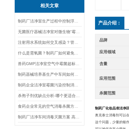
相关文章
制药厂洁净室生产过程中控制浮游菌沉降菌方法
产品介绍：
无菌医疗器械洁净室对微生物“霉菌”控制方案
品牌
注射用水系统如何交叉感染？管道清洗消毒方法
应用领域
什么是需氧菌？制药厂如何避免药品辅微生物污染
兽药GMP洁净室空气中霉菌超标如何消杀
含量
制药器械培养基生产中车间如何消毒灭菌，解决霉菌细菌芽孢超标问题
应用范围
制药企业洁净室霉菌污染控制消毒剂-杀孢子剂
杀菌范围
杀孢子剂优缺点分析-哪个更适合制药厂洁净区消毒灭菌
食药企业常见的空气消毒杀菌方法有哪些
制药厂化妆品准洁净
奥克泰士消毒剂可以在
制药厂洁净车间消毒灭菌方案 高效型杀孢子剂
这个问题，少量的银作