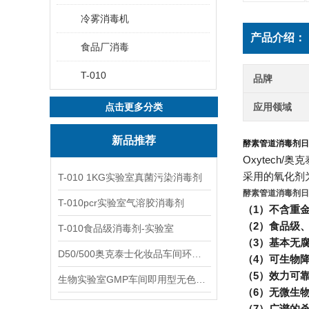
冷雾消毒机
产品介绍：
食品厂消毒
T-010
品牌
点击更多分类
应用领域
新品推荐
酵素管道消毒剂日
Oxytech
采用的氧化剂
T-010 1KG实验室真菌污染消毒剂
酵素管道消毒剂日
T-010pcr实验室气溶胶消毒剂
（1）不含重
（2）食品级
T-010食品级消毒剂-实验室
（3）基本无
D50/500奥克泰士化妆品车间环境洁净消毒
（4）可生物
（5）效力可
生物实验室GMP车间即用型无色无味杀孢子剂
（6）无微生
（7）广谱的