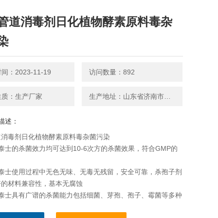
管道消毒剂日化植物酵素原料毒杂
染
：2023-11-19
访问数量：892
性质：生产厂家
生产地址：山东省济南市长清大学城创新谷加速器九方创投基地2号楼3单元102室
描述：
道消毒剂日化植物酵素原料毒杂菌污染
泰士的杀菌效力均可达到10-6次方的杀菌效果，符合GMP的
克泰士使用过程中无色无味、无毒无残留，安全可靠，杀孢子剂
好的材料兼容性，基本无腐蚀
克泰士具有广谱的杀菌能力包括细菌、芽孢、孢子、霉菌等多种
微生物