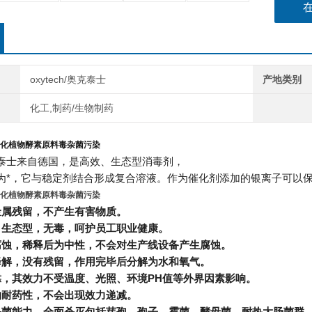
4、奥
杀灭微
oxytech/奥克泰士
产地类别
化工,制药/生物制药
化植物酵素原料毒杂菌污染
/奥克泰士来自德国，是高效、生态型消毒剂，
为*，它与稳定剂结合形成复合溶液。作为催化剂添加的银离子可以
化植物酵素原料毒杂菌污染
金属残留，不产生有害物质。
、生态型，无毒，呵护员工职业健康。
腐蚀，稀释后为中性，不会对生产线设备产生腐蚀。
降解，没有残留，作用完毕后分解为水和氧气。
靠，其效力不受温度、光照、环境PH值等外界因素影响。
物耐药性，不会出现效力递减。
杀菌能力，全面杀灭包括芽孢、孢子、霉菌、酵母菌、耐热大肠菌群