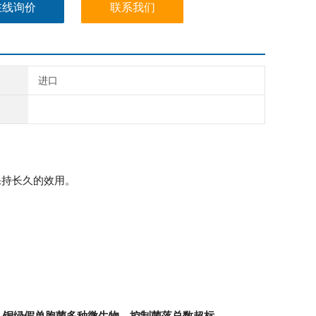
克泰士的杀菌性能稳定，不易受环境HP、温度及光照的影响，
在线询价
联系我们
生物不会产生耐药性
进口
保持长久的效用。
、铜绿假单胞菌多种微生物，控制菌落总数超标。