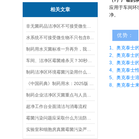
应用于车间环
相关文章
净。
非无菌药品洁净区不可接受微生物污染管控：表面、空间灭菌与工艺体系灭菌！
优势：
水系统不可接受微生物不只包含BCC！还有这些！
1、奥克泰士的
制药用水灭菌标准一升再升，我们如何应对？
2、奥克泰士
车间、洁净区霉菌难杀灭？30秒教会你！
3、奥克泰士
4、奥克泰士
制药洁净区环境霉菌污染用什么消毒方法 ？
5、奥克泰士
《中国药典》制药用水：2025版 对比 2020版
8、奥克泰士
制药企业洁净区灭菌重点与人员规范解析
超净工作台全面清洁与消毒流程
霉菌污染问题应采取什么方法防控？
实验室和细胞房真菌霉菌污染严重一定要这样消毒灭菌，才能有效杀灭和消除