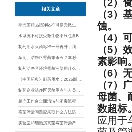
（2）
相关文章
（3）
蚀。
非无菌药品洁净区不可接受微生物污染管控：表面、空间灭菌与工艺体系灭菌！
（4）
水系统不可接受微生物不只包含BCC！还有这些！
（5）
制药用水灭菌标准一升再升，我们如何应对？
车间、洁净区霉菌难杀灭？30秒教会你！
素影响
制药洁净区环境霉菌污染用什么消毒方法 ？
（6）
《中国药典》制药用水：2025版 对比 2020版
（7）
制药企业洁净区灭菌重点与人员规范解析
母菌、
超净工作台全面清洁与消毒流程
数超标
霉菌污染问题应采取什么方法防控？
应用于
实验室和细胞房真菌霉菌污染严重一定要这样消毒灭菌，才能有效杀灭和消除