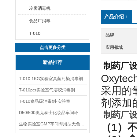
冷雾消毒机
产品介绍：
食品厂消毒
T-010
品牌
点击更多分类
应用领域
新品推荐
制药厂
Oxyt
T-010 1KG实验室真菌污染消毒剂
采用的
T-010pcr实验室气溶胶消毒剂
剂添加
T-010食品级消毒剂-实验室
D50/500奥克泰士化妆品车间环境洁净消毒
制药厂
生物实验室GMP车间即用型无色无味杀孢子剂
（1）